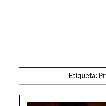
Skip
to
content
Etiqueta:
Pr