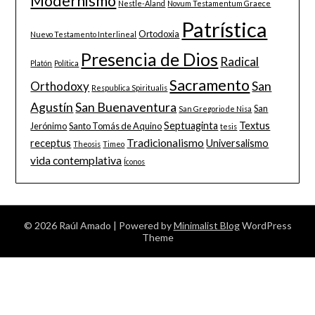
Modernismo
Nestle-Aland
Novum Testamentum Graece
Patrística
Ortodoxia
Nuevo Testamento Interlineal
Presencia de Dios
Radical
Platón
Política
Sacramento
San
Orthodoxy
Respublica Spiritualis
Agustín
San Buenaventura
San
San Gregorio de Nisa
Septuaginta
Textus
Jerónimo
Santo Tomás de Aquino
tesis
Tradicionalismo
receptus
Universalismo
Theosis
Timeo
vida contemplativa
Íconos
© 2026 Raúl Amado
| Powered by
Minimalist Blog
WordPress
Theme