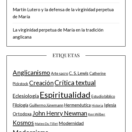
Martín Lutero y la defensa de la virginidad perpetua
de María
La virginidad perpetua de María en la tradición
anglicana
ETIQUETAS
Anglicanismo
C. S. Lewis
Arte sacro
Catherine
Crítica textual
Creación
Pickstock
Espiritualidad
Eclesiología
Estudio bíblico
Filología
Hermenéutica
Iglesia
Guillermo Jünemann
Historia
John Henry Newman
Ortodoxa
Ken Wilber
Kosmos
Modernidad
Mateo Du Tillet