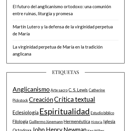
El futuro del anglicanismo ortodoxo: una comunión
entre ruinas, liturgia y promesa
Martín Lutero y la defensa de la virginidad perpetua
de María
La virginidad perpetua de María en la tradición
anglicana
ETIQUETAS
Anglicanismo
C. S. Lewis
Arte sacro
Catherine
Crítica textual
Creación
Pickstock
Espiritualidad
Eclesiología
Estudio bíblico
Filología
Hermenéutica
Iglesia
Guillermo Jünemann
Historia
John Henry Newman
Ortodoxa
Ken Wilber