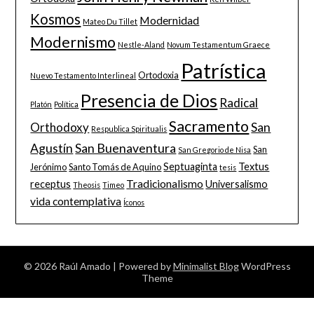
Kosmos
Modernidad
Mateo Du Tillet
Modernismo
Nestle-Aland
Novum Testamentum Graece
Patrística
Ortodoxia
Nuevo Testamento Interlineal
Presencia de Dios
Radical
Platón
Política
Sacramento
San
Orthodoxy
Respublica Spiritualis
Agustín
San Buenaventura
San
San Gregorio de Nisa
Septuaginta
Textus
Jerónimo
Santo Tomás de Aquino
tesis
Tradicionalismo
receptus
Universalismo
Theosis
Timeo
vida contemplativa
Íconos
© 2026 Raúl Amado
| Powered by
Minimalist Blog
WordPress
Theme