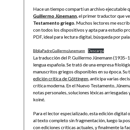
Hace un tiempo compartí un archivo ejecutable q
Guillermo Jünemann
, el primer traductor que v
Testamento griego
. Muchos lectores me escrib
con todos los dispositivos y apta para estudio p
PDF, ideal para lectura digital, búsqueda por pal
BibliaPadreGuillermoJunemann
Descarga
La traducción del P. Guillermo Jünemann (1935–195
lengua española. Se trató de una empresa filológic
manuscritos griegos disponibles en su época. Su t
edición crítica de Göttingen
, anticipa varias dec
crítica moderna. En el Nuevo Testamento, Jünem
notas personales, soluciones léxicas arriesgadas y
koiné.
Para el lector especializado, esta edición digital
al texto completo sin fragmentación, luego la po
con ediciones críticas actuales, y finalmente la f