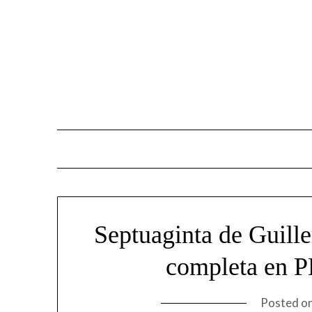
Skip
to
content
Septuaginta de Guill
completa en P
Posted o