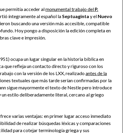
ue permitía acceder al
monumental trabajo del
P.
ertió íntegramente al español la
Septuaginta
y el
Nuevo
ieron buscando una versión más accesible, compatible
rofundo. Hoy pongo a disposición la edición completa en
abras clave e impresión.
1) ocupa un lugar singular en la historia bíblica en
a que refleja un contacto directo y riguroso con los
rabajo con la versión de los LXX, realizado
antes de la
isiones textuales que más tarde serían confirmadas por la
ann sigue mayormente el texto de Nestle pero introduce
 un estilo deliberadamente literal, cercano al griego
 ofrece varias ventajas: en primer lugar acceso inmediato
sibilidad de realizar búsquedas léxicas y comparaciones
acilidad para cotejar terminología griega y sus