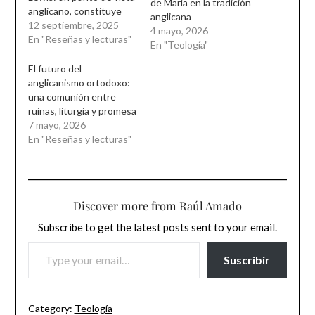
de María en la tradición
anglicano, constituye
anglicana
una delicada tentativa
12 septiembre, 2025
4 mayo, 2026
de aproximación
En "Reseñas y lecturas"
En "Teología"
teológica entre dos
tradiciones eclesiales
El futuro del
que, a pesar de su
anglicanismo ortodoxo:
fractura histórica,
una comunión entre
comparten un horizonte
ruinas, liturgia y promesa
común de fe y una
7 mayo, 2026
profunda reverencia por
En "Reseñas y lecturas"
el Misterio. El autor,…
Discover more from Raúl Amado
Subscribe to get the latest posts sent to your email.
TYPE YOUR EMAIL…
Suscribir
Category:
Teología