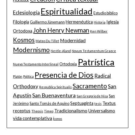
Pickstock
Espiritualidad
Eclesiología
Estudio bíblico
Filología
Hermenéutica
Iglesia
Guillermo Jünemann
Historia
John Henry Newman
Ortodoxa
Ken Wilber
Kosmos
Modernidad
Mateo Du Tillet
Modernismo
Nestle-Aland
Novum Testamentum Graece
Patrística
Ortodoxia
Nuevo Testamento Interlineal
Presencia de Dios
Radical
Platón
Política
Sacramento
San
Orthodoxy
Respublica Spiritualis
Agustín
San Buenaventura
San
San Gregorio de Nisa
Septuaginta
Textus
Jerónimo
Santo Tomás de Aquino
tesis
Tradicionalismo
receptus
Universalismo
Theosis
Timeo
vida contemplativa
Íconos