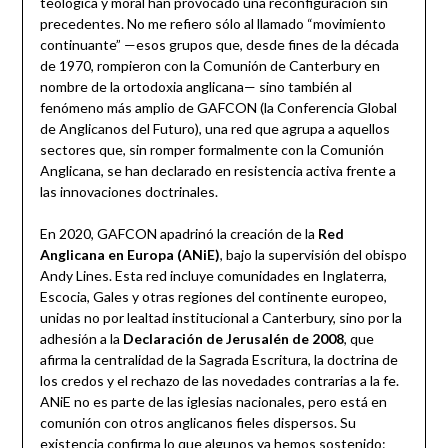
teológica y moral han provocado una reconfiguración sin
precedentes. No me refiero sólo al llamado “movimiento
continuante” —esos grupos que, desde fines de la década
de 1970, rompieron con la Comunión de Canterbury en
nombre de la ortodoxia anglicana— sino también al
fenómeno más amplio de GAFCON (la Conferencia Global
de Anglicanos del Futuro), una red que agrupa a aquellos
sectores que, sin romper formalmente con la Comunión
Anglicana, se han declarado en resistencia activa frente a
las innovaciones doctrinales.
En 2020, GAFCON apadrinó la creación de la
Red
Anglicana en Europa (ANiE)
, bajo la supervisión del obispo
Andy Lines. Esta red incluye comunidades en Inglaterra,
Escocia, Gales y otras regiones del continente europeo,
unidas no por lealtad institucional a Canterbury, sino por la
adhesión a la
Declaración de Jerusalén de 2008
, que
afirma la centralidad de la Sagrada Escritura, la doctrina de
los credos y el rechazo de las novedades contrarias a la fe.
ANiE no es parte de las iglesias nacionales, pero está en
comunión con otros anglicanos fieles dispersos. Su
existencia confirma lo que algunos ya hemos sostenido: