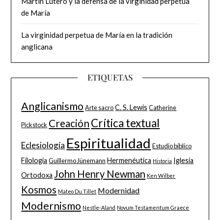
Martín Lutero y la defensa de la virginidad perpetua
de María
La virginidad perpetua de María en la tradición
anglicana
ETIQUETAS
Anglicanismo
C. S. Lewis
Arte sacro
Catherine
Crítica textual
Creación
Pickstock
Espiritualidad
Eclesiología
Estudio bíblico
Filología
Hermenéutica
Iglesia
Guillermo Jünemann
Historia
John Henry Newman
Ortodoxa
Ken Wilber
Kosmos
Modernidad
Mateo Du Tillet
Modernismo
Nestle-Aland
Novum Testamentum Graece