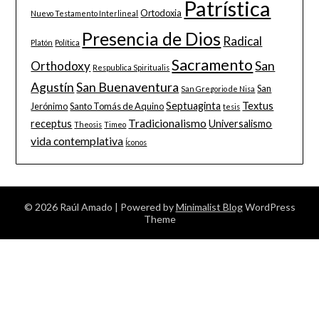
Patrística
Ortodoxia
Nuevo Testamento Interlineal
Presencia de Dios
Radical
Platón
Política
Sacramento
San
Orthodoxy
Respublica Spiritualis
Agustín
San Buenaventura
San
San Gregorio de Nisa
Septuaginta
Textus
Jerónimo
Santo Tomás de Aquino
tesis
Tradicionalismo
receptus
Universalismo
Theosis
Timeo
vida contemplativa
Íconos
© 2026 Raúl Amado
| Powered by
Minimalist Blog
WordPress
Theme