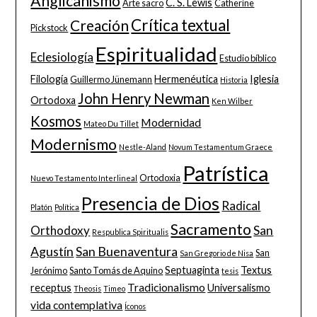
Anglicanismo
C. S. Lewis
Arte sacro
Catherine
Crítica textual
Creación
Pickstock
Espiritualidad
Eclesiología
Estudio bíblico
Filología
Hermenéutica
Iglesia
Guillermo Jünemann
Historia
John Henry Newman
Ortodoxa
Ken Wilber
Kosmos
Modernidad
Mateo Du Tillet
Modernismo
Nestle-Aland
Novum Testamentum Graece
Patrística
Ortodoxia
Nuevo Testamento Interlineal
Presencia de Dios
Radical
Platón
Política
Sacramento
San
Orthodoxy
Respublica Spiritualis
Agustín
San Buenaventura
San
San Gregorio de Nisa
Septuaginta
Textus
Jerónimo
Santo Tomás de Aquino
tesis
Tradicionalismo
receptus
Universalismo
Theosis
Timeo
vida contemplativa
Íconos