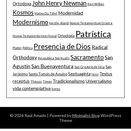
John Henry Newman
Ortodoxa
Ken Wilber
Kosmos
Modernidad
Mateo Du Tillet
Modernismo
Nestle-Aland
Novum Testamentum Graece
Patrística
Ortodoxia
Nuevo Testamento Interlineal
Presencia de Dios
Radical
Platón
Política
Sacramento
San
Orthodoxy
Respublica Spiritualis
Agustín
San Buenaventura
San
San Gregorio de Nisa
Septuaginta
Textus
Jerónimo
Santo Tomás de Aquino
tesis
Tradicionalismo
receptus
Universalismo
Theosis
Timeo
vida contemplativa
Íconos
© 2026 Raúl Amado
| Powered by
Minimalist Blog
WordPress
Theme