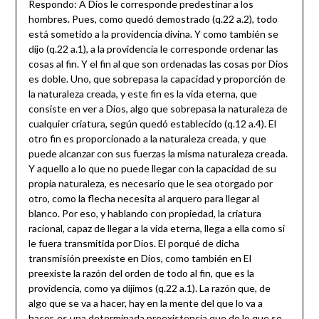
Respondo: A Dios le corresponde predestinar a los
hombres. Pues, como quedó demostrado (q.22 a.2), todo
está sometido a la providencia divina. Y como también se
dijo (q.22 a.1), a la providencia le corresponde ordenar las
cosas al fin. Y el fin al que son ordenadas las cosas por Dios
es doble. Uno, que sobrepasa la capacidad y proporción de
la naturaleza creada, y este fin es la vida eterna, que
consiste en ver a Dios, algo que sobrepasa la naturaleza de
cualquier criatura, según quedó establecido (q.12 a.4). El
otro fin es proporcionado a la naturaleza creada, y que
puede alcanzar con sus fuerzas la misma naturaleza creada.
Y aquello a lo que no puede llegar con la capacidad de su
propia naturaleza, es necesario que le sea otorgado por
otro, como la flecha necesita al arquero para llegar al
blanco. Por eso, y hablando con propiedad, la criatura
racional, capaz de llegar a la vida eterna, llega a ella como si
le fuera transmitida por Dios. El porqué de dicha
transmisión preexiste en Dios, como también en El
preexiste la razón del orden de todo al fin, que es la
providencia, como ya dijimos (q.22 a.1). La razón que, de
algo que se va a hacer, hay en la mente del que lo va a
hacer, es una determinada preexistencia que de lo que se