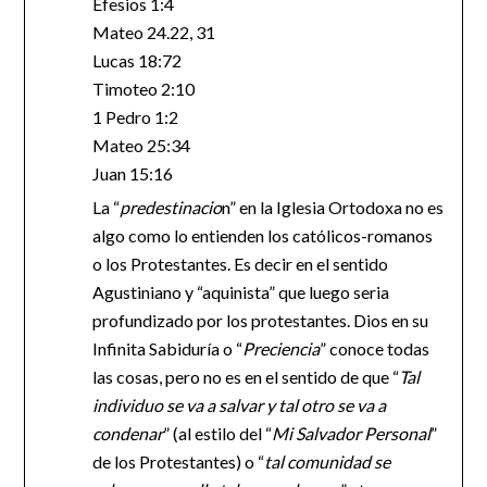
Efesios 1:4
Mateo 24.22, 31
Lucas 18:72
Timoteo 2:10
1 Pedro 1:2
Mateo 25:34
Juan 15:16
La “
predestinacio
n” en la Iglesia Ortodoxa no es
algo como lo entienden los católicos-romanos
o los Protestantes. Es decir en el sentido
Agustiniano y “aquinista” que luego seria
profundizado por los protestantes. Dios en su
Infinita Sabiduría o “
Preciencia
” conoce todas
las cosas, pero no es en el sentido de que “
Tal
individuo se va a salvar y tal otro se va a
condenar
” (al estilo del “
Mi Salvador Personal
”
de los Protestantes) o “
tal comunidad se